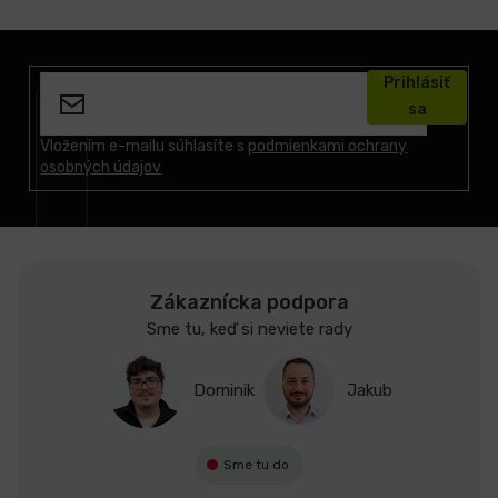
Z
á
Prihlásiť
p
sa
ä
t
Vložením e-mailu súhlasíte s
podmienkami ochrany
osobných údajov
i
e
Zákaznícka podpora
Sme tu, keď si neviete rady
Dominik
Jakub
Sme tu do