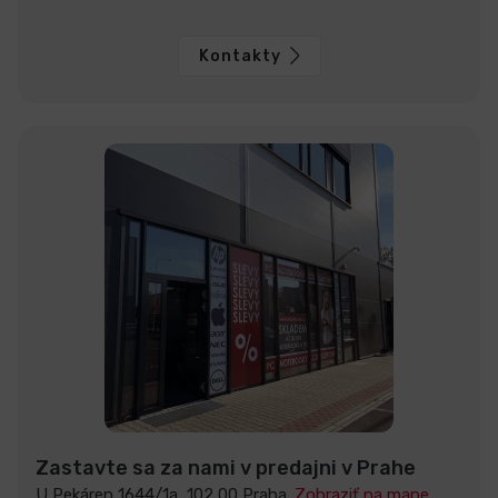
Kontakty
Zastavte sa za nami v predajni v Prahe
U Pekáren 1644/1a, 102 00 Praha.
Zobraziť na mape