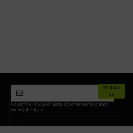
Z
á
Prihlásiť
p
sa
ä
t
Vložením e-mailu súhlasíte s
podmienkami ochrany
osobných údajov
i
e