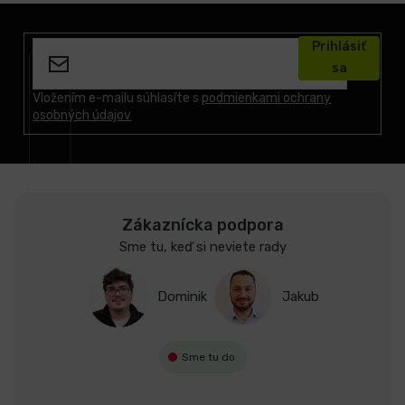
Z
á
Prihlásiť
p
sa
ä
t
Vložením e-mailu súhlasíte s
podmienkami ochrany
osobných údajov
i
e
Zákaznícka podpora
Sme tu, keď si neviete rady
Dominik
Jakub
Sme tu do