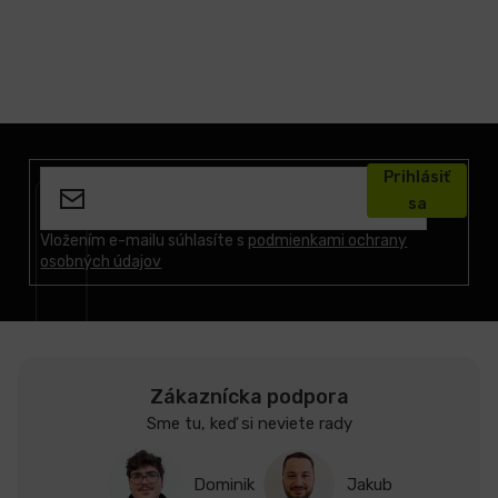
Z
á
Prihlásiť
p
sa
ä
t
Vložením e-mailu súhlasíte s
podmienkami ochrany
osobných údajov
i
e
Zákaznícka podpora
Sme tu, keď si neviete rady
Dominik
Jakub