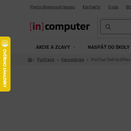
Prejsť
Prečo dôverovať repasu
Kontakty
O nás
Bl
na
obsah
AKCIE A ZĽAVY
NASPÄŤ DO ŠKOLY
Počítače
Kancelárske
Počítač Dell OptiPle