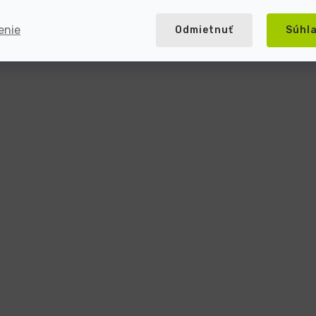
enie
Odmietnuť
Súhl