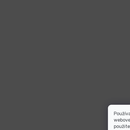
Používa
webovej
použite