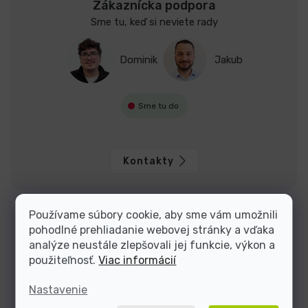
Zákaznícka podpora
Sme tu, keď si neviete rady
Dominik
Jakub
Sme tu do
Kontakty
Používame súbory cookie, aby sme vám umožnili
pohodlné prehliadanie webovej stránky a vďaka
analýze neustále zlepšovali jej funkcie, výkon a
použiteľnosť.
Viac informácií
Nastavenie