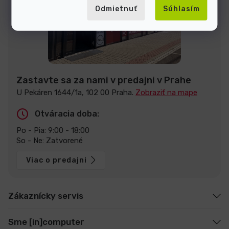
Odmietnuť
Súhlasím
Zastavte sa za nami v predajni v Prahe
U Pekáren 1644/1a, 102 00 Praha.
Zobraziť na mape
Otváracia doba:
Po - Pia: 9:00 - 18:00
So - Ne: Zatvorené
Viac o predajni
Zákaznícky servis
Sme [in]computer