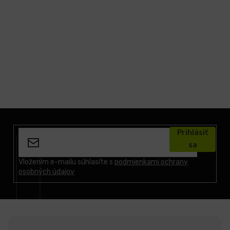
LCD
monitory
Príslušenstvo
Značky
Z
á
Prihlásiť
p
sa
ä
t
Vložením e-mailu súhlasíte s
podmienkami ochrany
osobných údajov
i
e