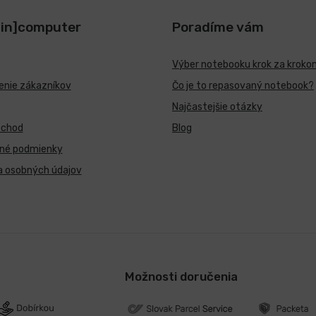
[in]computer
Poradíme vám
Výber notebooku krok za kroko
nie zákazníkov
Čo je to repasovaný notebook?
Najčastejšie otázky
bchod
Blog
né podmienky
a osobných údajov
Možnosti doručenia