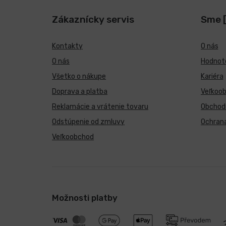
Zákaznícky servis
Sme 
Kontakty
O nás
O nás
Hodnote
Všetko o nákupe
Kariéra
Doprava a platba
Veľkoo
Reklamácie a vrátenie tovaru
Obchod
Odstúpenie od zmluvy
Ochran
Veľkoobchod
Možnosti platby