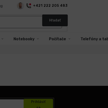
+421 222 205 483
og
Hľadať
Notebooky
Počítače
Telefóny a ta
Prihlásiť
sa