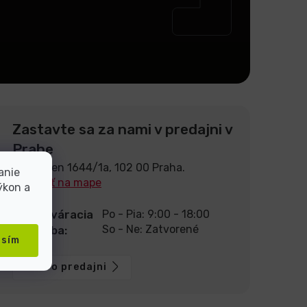
Zastavte sa za nami v predajni v
Prahe
U Pekáren 1644/1a, 102 00 Praha.
anie
Zobraziť na mape
ýkon a
Otváracia
Po - Pia: 9:00 - 18:00
So - Ne: Zatvorené
doba:
asím
Viac o predajni