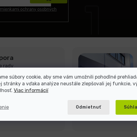
mienkami ochrany osobných
pora
e rady
me súbory cookie, aby sme vám umožnili pohodlné prehliad
 stránky a vďaka analýze neustále zlepšovali jej funkcie, v
ľnosť.
Viac informácií
enie
Odmietnuť
Súhl