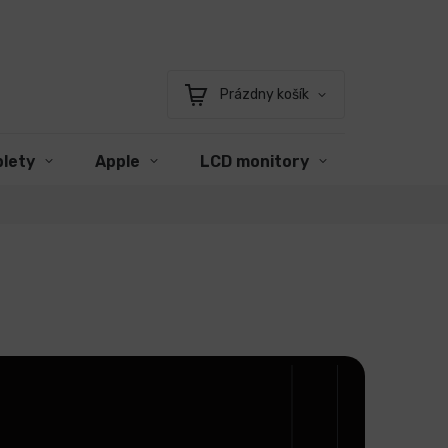
Prázdny košík
Nákupný
košík
blety
Apple
LCD monitory
Príslušen