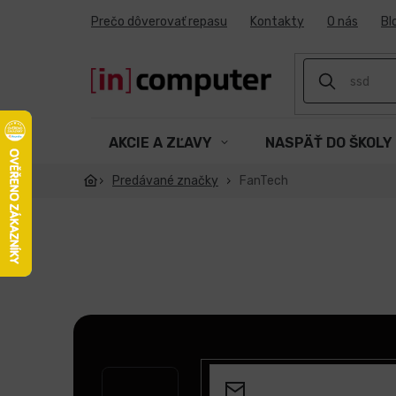
Prejsť
Prečo dôverovať repasu
Kontakty
O nás
Bl
na
obsah
AKCIE A ZĽAVY
NASPÄŤ DO ŠKOLY
Predávané značky
FanTech
Z
á
p