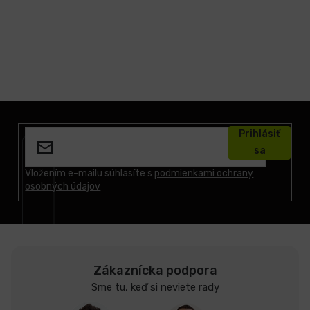
Z
á
Prihlásiť
p
sa
ä
t
Vložením e-mailu súhlasíte s
podmienkami ochrany
osobných údajov
i
e
Zákaznícka podpora
Sme tu, keď si neviete rady