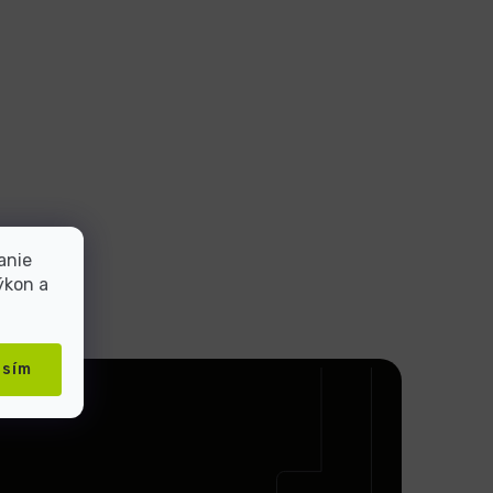
anie
ýkon a
asím