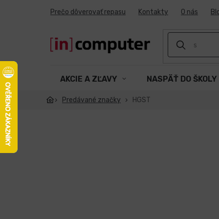
Prejsť
Prečo dôverovať repasu
Kontakty
O nás
Bl
na
obsah
AKCIE A ZĽAVY
NASPÄŤ DO ŠKOLY
Predávané značky
HGST