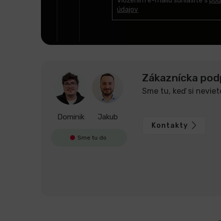
t
Vložením e-mailu súhlasíte s
pod
údajov
i
e
Zákaznícka pod
Sme tu, keď si neviet
Dominik
Jakub
Kontakty
Sme tu do