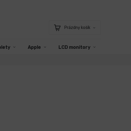
Prázdny košík
Nákupný
košík
blety
Apple
LCD monitory
Príslušen