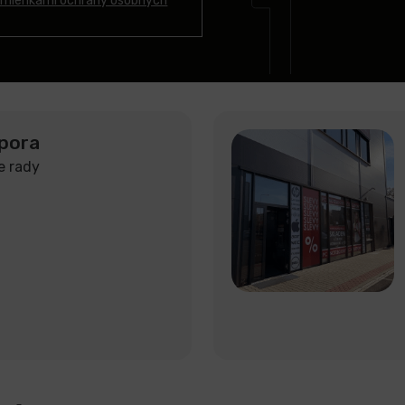
mienkami ochrany osobných
pora
e rady