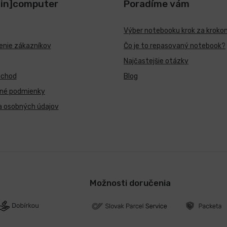
[in]computer
Poradíme vám
Výber notebooku krok za kroko
nie zákazníkov
Čo je to repasovaný notebook?
Najčastejšie otázky
bchod
Blog
né podmienky
a osobných údajov
Možnosti doručenia