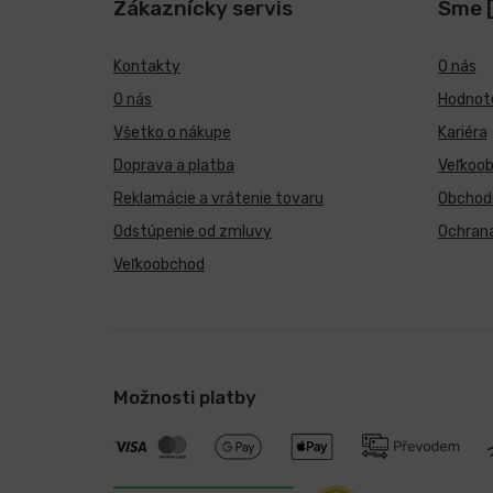
Zákaznícky servis
Sme 
Kontakty
O nás
O nás
Hodnote
Všetko o nákupe
Kariéra
Doprava a platba
Veľkoo
Reklamácie a vrátenie tovaru
Obchod
Odstúpenie od zmluvy
Ochran
Veľkoobchod
Možnosti platby