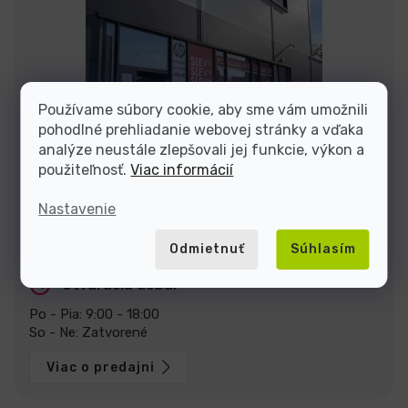
Používame súbory cookie, aby sme vám umožnili
pohodlné prehliadanie webovej stránky a vďaka
analýze neustále zlepšovali jej funkcie, výkon a
použiteľnosť.
Viac informácií
Nastavenie
Zastavte sa za nami v predajni v Prahe
U Pekáren 1644/1a, 102 00 Praha.
Zobraziť na mape
Odmietnuť
Súhlasím
Otváracia doba:
Po - Pia: 9:00 - 18:00
So - Ne: Zatvorené
Viac o predajni