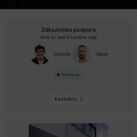
e
LCD
monitory
Zákaznícka podpora
Sme tu, keď si neviete rady
Príslušenstvo
Dominik
Jakub
Značky
Sme tu do
Kontakty