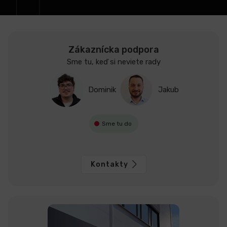
e
LCD
monitory
Zákaznícka podpora
Sme tu, keď si neviete rady
Príslušenstvo
Dominik
Jakub
Značky
Sme tu do
Kontakty