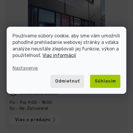
Používame súbory cookie, aby sme vám umožnili
pohodlné prehliadanie webovej stránky a vďaka
analýze neustále zlepšovali jej funkcie, výkon a
použiteľnosť.
Viac informácií
Nastavenie
Zastavte sa za nami v predajni v Prahe
U Pekáren 1644/1a, 102 00 Praha.
Zobraziť na mape
Odmietnuť
Súhlasím
Otváracia doba:
Po - Pia: 9:00 - 18:00
So - Ne: Zatvorené
Viac o predajni