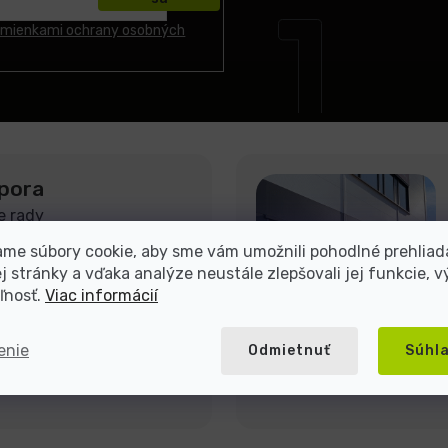
mienkami ochrany osobných
pora
e rady
me súbory cookie, aby sme vám umožnili pohodlné prehliad
 stránky a vďaka analýze neustále zlepšovali jej funkcie, v
ľnosť.
Viac informácií
enie
Odmietnuť
Súhl