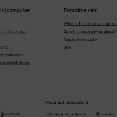
[in]computer
Poradíme vám
Výber notebooku krok za kroko
nie zákazníkov
Čo je to repasovaný notebook?
Najčastejšie otázky
bchod
Blog
né podmienky
a osobných údajov
Možnosti doručenia