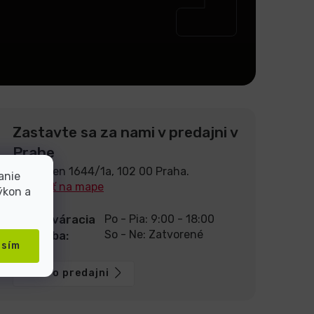
Zastavte sa za nami v predajni v
Prahe
U Pekáren 1644/1a, 102 00 Praha.
anie
Zobraziť na mape
ýkon a
Otváracia
Po - Pia: 9:00 - 18:00
So - Ne: Zatvorené
doba:
asím
Viac o predajni