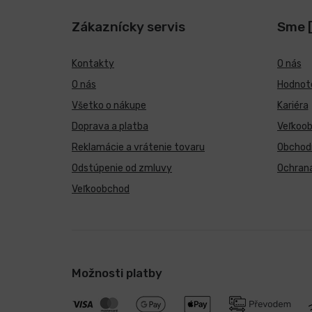
Zákaznícky servis
Sme 
Kontakty
O nás
O nás
Hodnote
Všetko o nákupe
Kariéra
Doprava a platba
Veľkoo
Reklamácie a vrátenie tovaru
Obchod
Odstúpenie od zmluvy
Ochran
Veľkoobchod
Možnosti platby