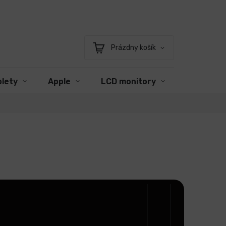
Prázdny košík
Nákupný
košík
blety
Apple
LCD monitory
Príslušen