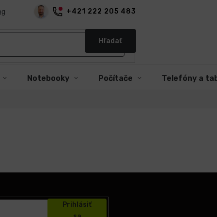
+421 222 205 483
og
Hľadať
Notebooky
Počítače
Telefóny a ta
Prihlásiť
sa