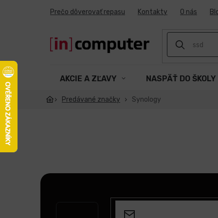
Prejsť
Prečo dôverovať repasu
Kontakty
O nás
Bl
na
obsah
AKCIE A ZĽAVY
NASPÄŤ DO ŠKOLY
Predávané značky
Synology
Z
á
p