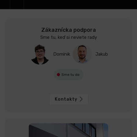
e
LCD
monitory
Zákaznícka podpora
Sme tu, keď si neviete rady
Príslušenstvo
Dominik
Jakub
Značky
Sme tu do
Kontakty