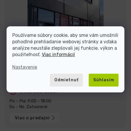
Používame súbory cookie, aby sme vám umožnili
pohodlné prehliadanie webovej stránky a vďaka
analýze neustále zlepšovali jej funkcie, výkon a
použiteľnosť.
Viac informácií
Nastavenie
Zastavte sa za nami v predajni v Prahe
U Pekáren 1644/1a, 102 00 Praha.
Zobraziť na mape
Odmietnuť
Súhlasím
Otváracia doba:
Po - Pia: 9:00 - 18:00
So - Ne: Zatvorené
Viac o predajni