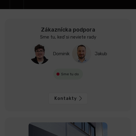
e
LCD
monitory
Zákaznícka podpora
Sme tu, keď si neviete rady
Príslušenstvo
Dominik
Jakub
Značky
Sme tu do
Kontakty