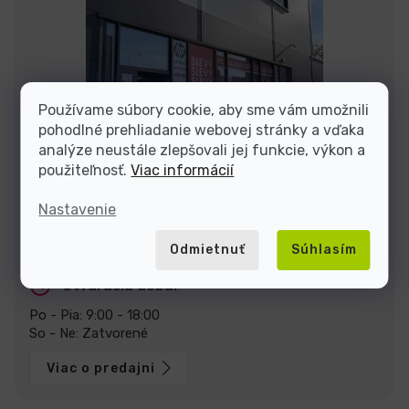
Používame súbory cookie, aby sme vám umožnili
pohodlné prehliadanie webovej stránky a vďaka
analýze neustále zlepšovali jej funkcie, výkon a
použiteľnosť.
Viac informácií
Nastavenie
Zastavte sa za nami v predajni v Prahe
U Pekáren 1644/1a, 102 00 Praha.
Zobraziť na mape
Odmietnuť
Súhlasím
Otváracia doba:
Po - Pia: 9:00 - 18:00
So - Ne: Zatvorené
Viac o predajni