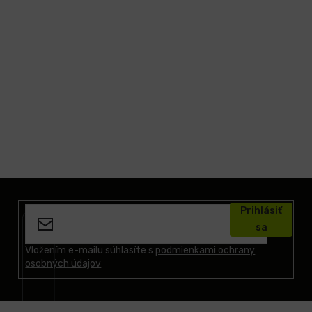
Z
á
Prihlásiť
p
sa
ä
t
Vložením e-mailu súhlasíte s
podmienkami ochrany
osobných údajov
i
e