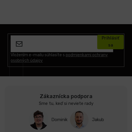
Z
á
Prihlásiť
p
sa
ä
t
Vložením e-mailu súhlasíte s
podmienkami ochrany
osobných údajov
i
e
Zákaznícka podpora
Sme tu, keď si neviete rady
Dominik
Jakub