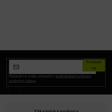
Z
á
Prihlásiť
p
sa
ä
t
Vložením e-mailu súhlasíte s
podmienkami ochrany
osobných údajov
i
e
Zákaznícka podpora