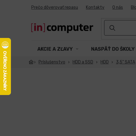
Prejsť
Prečo dôverovať repasu
Kontakty
O nás
Bl
na
obsah
AKCIE A ZĽAVY
NASPÄŤ DO ŠKOLY
Príslušenstvo
HDD a SSD
HDD
3,5" SATA