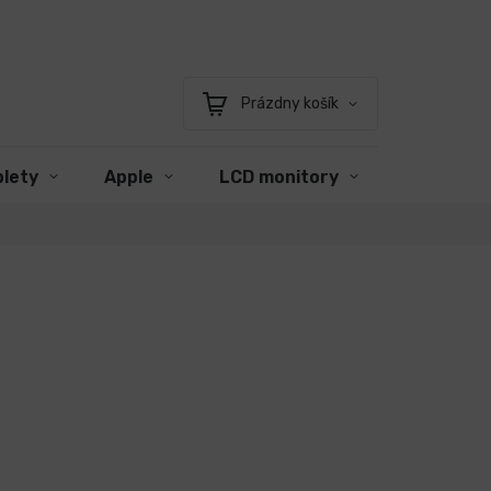
Prázdny košík
Nákupný
košík
blety
Apple
LCD monitory
Príslušen