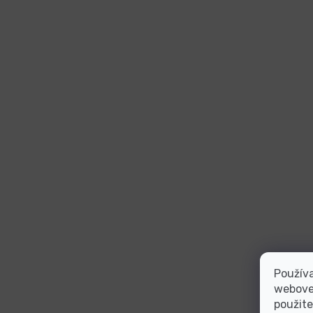
Používa
webovej
použite