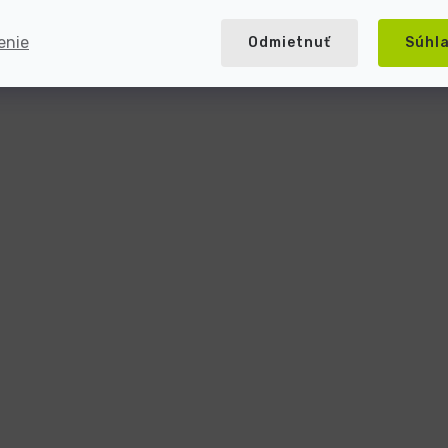
enie
Odmietnuť
Súhl