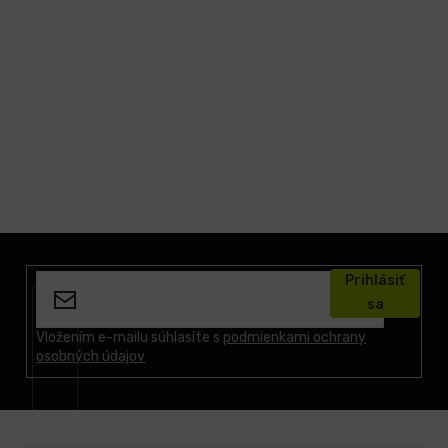
Z
á
Prihlásiť
p
sa
ä
t
Vložením e-mailu súhlasíte s
podmienkami ochrany
osobných údajov
i
e