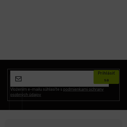
LCD
monitory
Príslušenstvo
Značky
Z
á
Prihlásiť
p
sa
ä
t
Vložením e-mailu súhlasíte s
podmienkami ochrany
osobných údajov
i
e