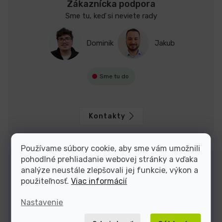
Zákaznícka podpora
Sme tu, keď si neviete rady
Dominik
Jakub
Sme tu do
Kontakty
Používame súbory cookie, aby sme vám umožnili
pohodlné prehliadanie webovej stránky a vďaka
analýze neustále zlepšovali jej funkcie, výkon a
použiteľnosť.
Viac informácií
Nastavenie