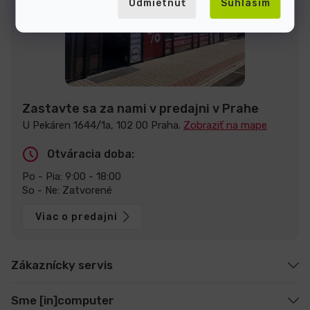
Odmietnuť
Súhlasím
Zastavte sa za nami v predajni v Prahe
U Pekáren 1644/1a, 102 00 Praha.
Zobraziť na mape
Otváracia doba:
Po - Pia: 9:00 - 18:00
So - Ne: Zatvorené
Viac o predajni
Zákaznícky servis
Sme [in]computer