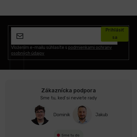
Z
á
Prihlásiť
p
sa
ä
t
Vložením e-mailu súhlasíte s
podmienkami ochrany
osobných údajov
i
e
Zákaznícka podpora
Sme tu, keď si neviete rady
Dominik
Jakub
Sme tu do