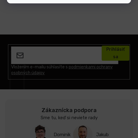
Z
á
Prihlásiť
p
sa
ä
t
Vložením e-mailu súhlasíte s
podmienkami ochrany
osobných údajov
i
e
Zákaznícka podpora
Sme tu, keď si neviete rady
Dominik
Jakub