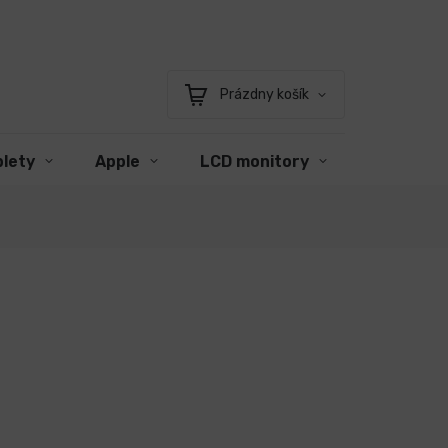
Prázdny košík
Nákupný
košík
blety
Apple
LCD monitory
Príslušen