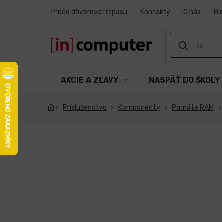
Prejsť
Prečo dôverovať repasu
Kontakty
O nás
Bl
na
obsah
AKCIE A ZĽAVY
NASPÄŤ DO ŠKOLY
Príslušenstvo
Komponenty
Pamäte RAM