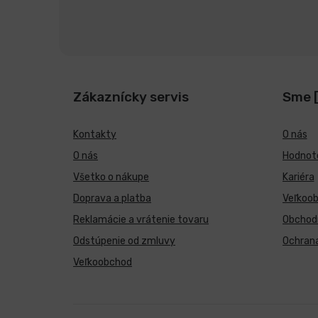
Zákaznícky servis
Sme 
Kontakty
O nás
O nás
Hodnote
Všetko o nákupe
Kariéra
Doprava a platba
Veľkoo
Reklamácie a vrátenie tovaru
Obchod
Odstúpenie od zmluvy
Ochran
Veľkoobchod