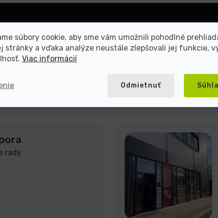
Prihlásiť
me súbory cookie, aby sme vám umožnili pohodlné prehliad
sa
 stránky a vďaka analýze neustále zlepšovali jej funkcie, v
ľnosť.
Viac informácií
mienkami ochrany osobných
enie
Odmietnuť
Súhl
pora
e rady