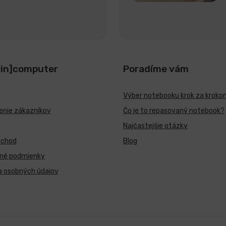
[in]computer
Poradíme vám
Výber notebooku krok za kroko
nie zákazníkov
Čo je to repasovaný notebook?
Najčastejšie otázky
bchod
Blog
né podmienky
a osobných údajov