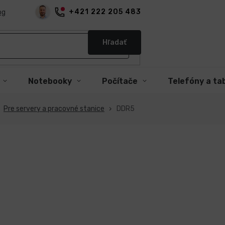
+421 222 205 483
og
Hľadať
Notebooky
Počítače
Telefóny a ta
Pre servery a pracovné stanice
DDR5