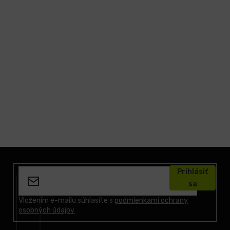
Z
á
Prihlásiť
p
sa
ä
t
Vložením e-mailu súhlasíte s
podmienkami ochrany
osobných údajov
i
e