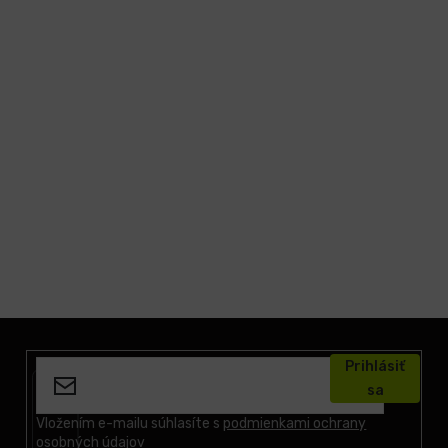
Z
á
Prihlásiť
p
sa
ä
t
Vložením e-mailu súhlasíte s
podmienkami ochrany
osobných údajov