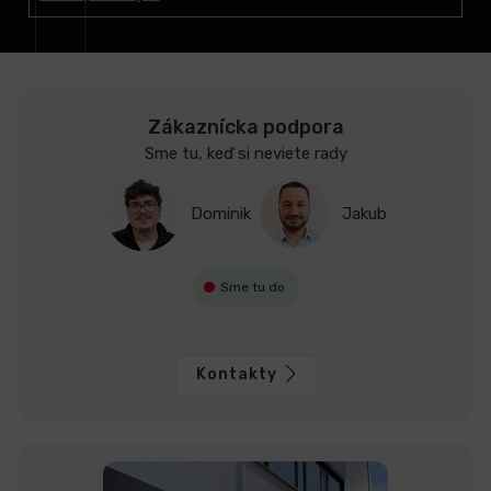
i
e
Zákaznícka podpora
Sme tu, keď si neviete rady
Dominik
Jakub
Sme tu do
Kontakty