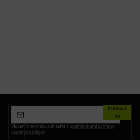
Z
á
Prihlásiť
p
sa
ä
t
Vložením e-mailu súhlasíte s
podmienkami ochrany
osobných údajov
i