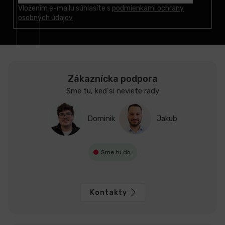
t
Vložením e-mailu súhlasíte s
podmienkami ochrany
osobných údajov
i
e
Zákaznícka podpora
Sme tu, keď si neviete rady
Dominik
Jakub
Sme tu do
Kontakty