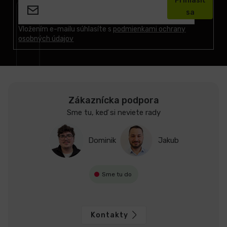
Prihlásiť
p
sa
ä
t
Vložením e-mailu súhlasíte s
podmienkami ochrany
osobných údajov
i
e
Zákaznícka podpora
Sme tu, keď si neviete rady
Dominik
Jakub
Sme tu do
Kontakty