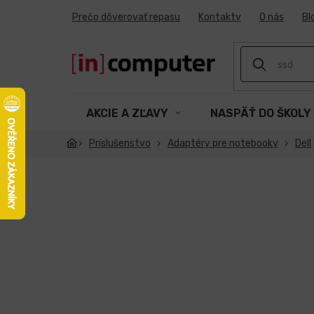
Prejsť
Prečo dôverovať repasu
Kontakty
O nás
Bl
na
obsah
AKCIE A ZĽAVY
NASPÄŤ DO ŠKOLY
Príslušenstvo
Adaptéry pre notebooky
Dell