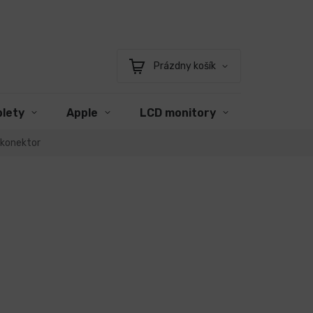
Prázdny košík
Nákupný
košík
blety
Apple
LCD monitory
Príslušen
 konektor