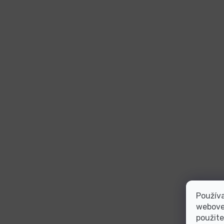
Používa
webovej
použite