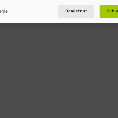
enie
Odmietnuť
Súhl