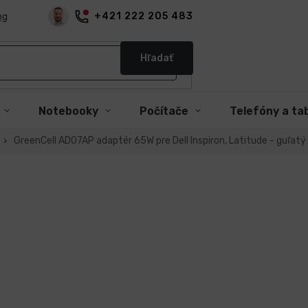
+421 222 205 483
og
Hľadať
Notebooky
Počítače
Telefóny a ta
GreenCell AD07AP adaptér 65W pre Dell Inspiron, Latitude - guľatý