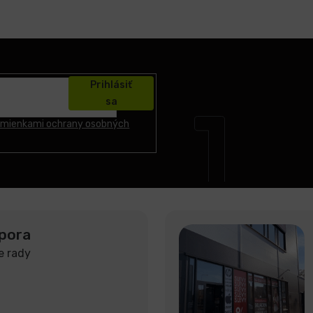
Prihlásiť
sa
mienkami ochrany osobných
pora
e rady