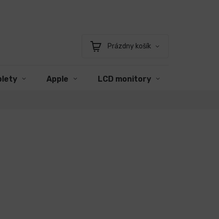
Prázdny košík
Nákupný
košík
blety
Apple
LCD monitory
Príslušen