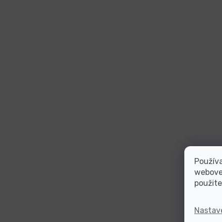
Používa
webovej
použite
Nastav