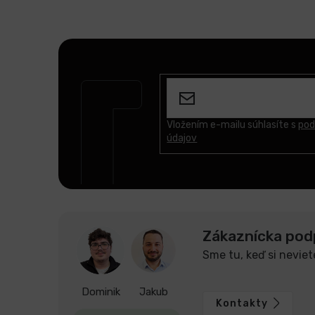
Z
á
p
ä
t
Vložením e-mailu súhlasíte s
pod
údajov
i
e
Zákaznícka pod
Sme tu, keď si neviet
Dominik
Jakub
Kontakty