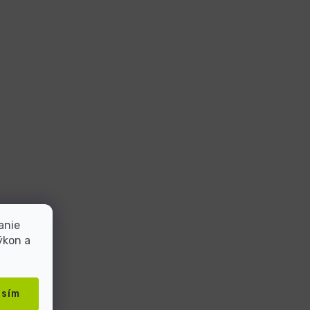
anie
ýkon a
asím