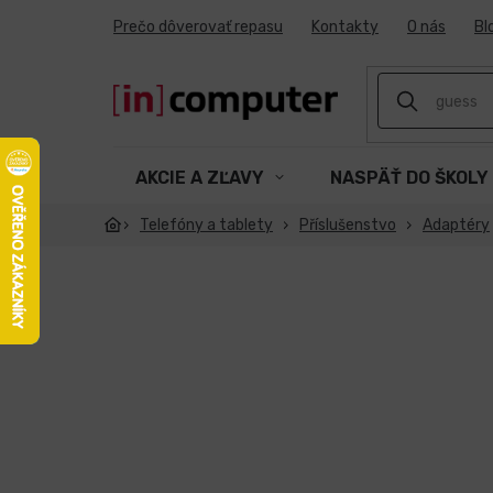
Prejsť
Prečo dôverovať repasu
Kontakty
O nás
Bl
na
obsah
AKCIE A ZĽAVY
NASPÄŤ DO ŠKOLY
Telefóny a tablety
Příslušenstvo
Adaptéry