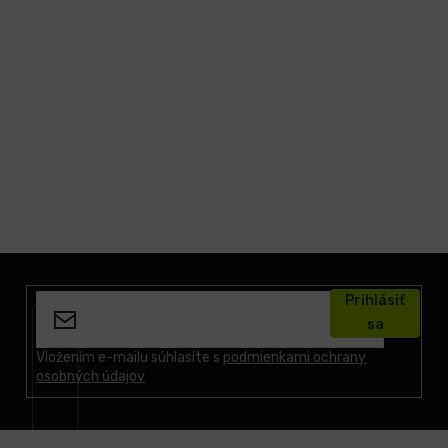
Z
á
Prihlásiť
p
sa
ä
t
Vložením e-mailu súhlasíte s
podmienkami ochrany
osobných údajov
i
e