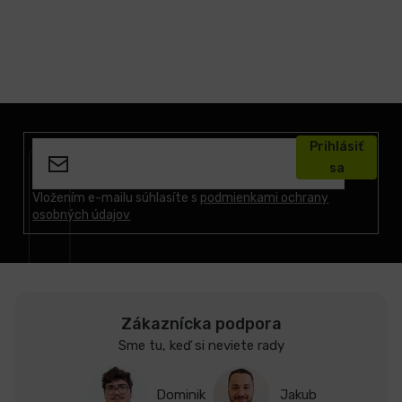
Z
á
Prihlásiť
p
sa
ä
t
Vložením e-mailu súhlasíte s
podmienkami ochrany
osobných údajov
i
e
Zákaznícka podpora
Sme tu, keď si neviete rady
Dominik
Jakub