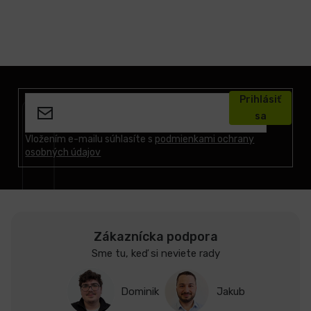
Z
á
Prihlásiť
p
sa
ä
t
Vložením e-mailu súhlasíte s
podmienkami ochrany
osobných údajov
i
e
Zákaznícka podpora
Sme tu, keď si neviete rady
Dominik
Jakub