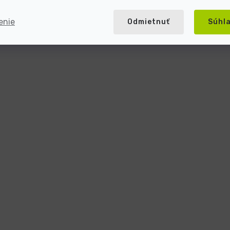
enie
Odmietnuť
Súhl