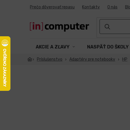
Prejsť
Prečo dôverovať repasu
Kontakty
O nás
Bl
na
obsah
AKCIE A ZĽAVY
NASPÄŤ DO ŠKOLY
Príslušenstvo
Adaptéry pre notebooky
HP