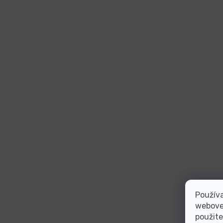
Používa
webovej
použite