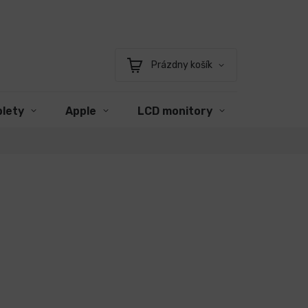
Prázdny košík
Nákupný
košík
blety
Apple
LCD monitory
Príslušen