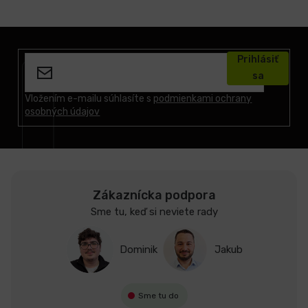
Z
á
Prihlásiť
p
sa
ä
t
Vložením e-mailu súhlasíte s
podmienkami ochrany
osobných údajov
i
e
Zákaznícka podpora
Sme tu, keď si neviete rady
Dominik
Jakub
Sme tu do