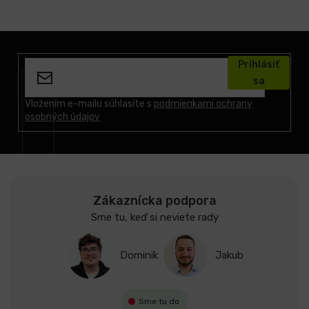
Z
á
Prihlásiť
p
sa
ä
t
Vložením e-mailu súhlasíte s
podmienkami ochrany
osobných údajov
i
e
Zákaznícka podpora
Sme tu, keď si neviete rady
Dominik
Jakub
Sme tu do