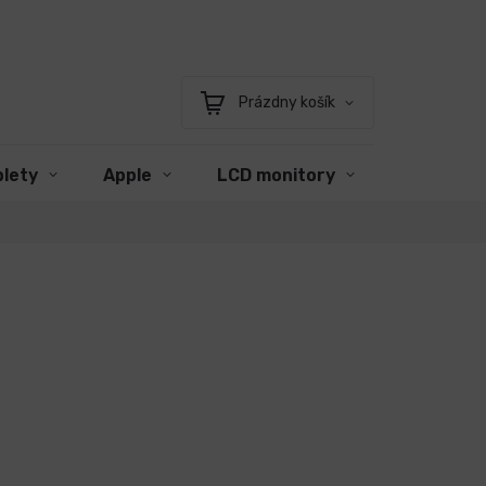
Prázdny košík
Nákupný
košík
blety
Apple
LCD monitory
Príslušen