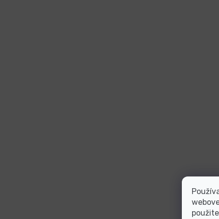
Používa
webovej
použite