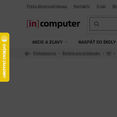
Prejsť
Prečo dôverovať repasu
Kontakty
O nás
Bl
na
obsah
AKCIE A ZĽAVY
NASPÄŤ DO ŠKOLY
Príslušenstvo
Batérie pre notebooky
HP