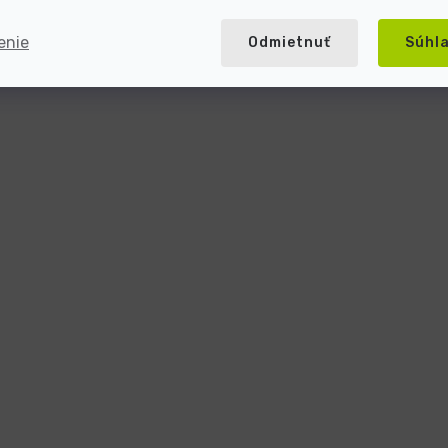
enie
Odmietnuť
Súhl