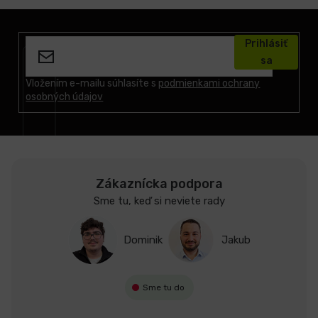
Z
á
Prihlásiť
p
sa
ä
t
Vložením e-mailu súhlasíte s
podmienkami ochrany
osobných údajov
i
e
Zákaznícka podpora
Sme tu, keď si neviete rady
Dominik
Jakub
Sme tu do