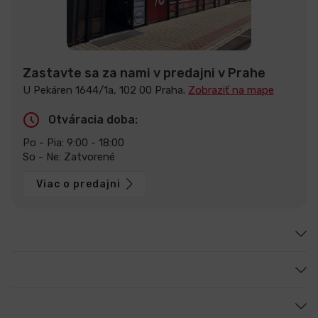
Zastavte sa za nami v predajni v Prahe
U Pekáren 1644/1a, 102 00 Praha.
Zobraziť na mape
Otváracia doba:
Po - Pia: 9:00 - 18:00
So - Ne: Zatvorené
Viac o predajni
Zákaznícky servis
Sme [in]computer
Poradíme vám