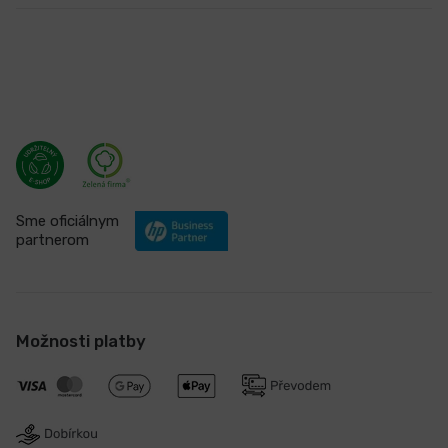
Staňte sa našimi fanúšikmi
Certifikáty a ocenenia
Sme oficiálnym
partnerom
Možnosti platby