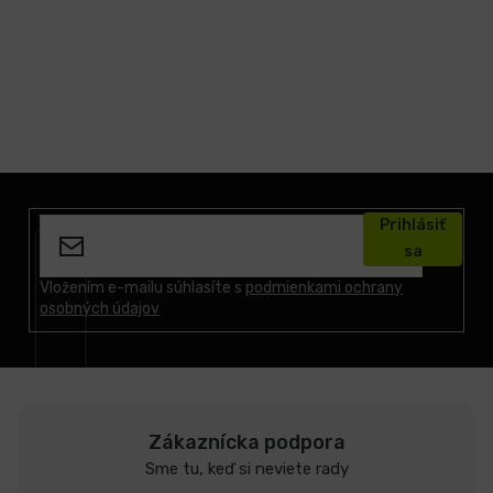
Z
á
Prihlásiť
p
sa
ä
t
Vložením e-mailu súhlasíte s
podmienkami ochrany
osobných údajov
i
e
Zákaznícka podpora
Sme tu, keď si neviete rady