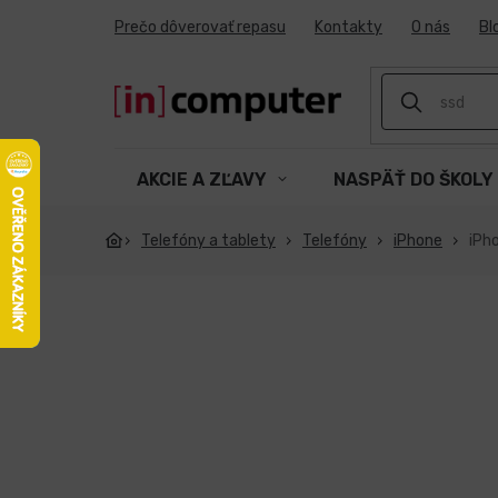
Prejsť
Prečo dôverovať repasu
Kontakty
O nás
Bl
na
obsah
AKCIE A ZĽAVY
NASPÄŤ DO ŠKOLY
Telefóny a tablety
Telefóny
iPhone
iPh