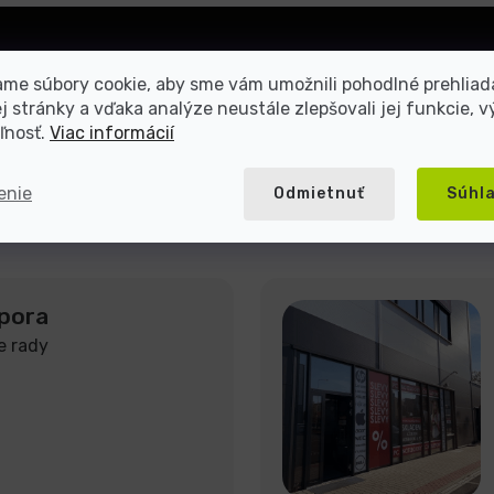
Prihlásiť
me súbory cookie, aby sme vám umožnili pohodlné prehliad
sa
 stránky a vďaka analýze neustále zlepšovali jej funkcie, v
ľnosť.
Viac informácií
mienkami ochrany osobných
enie
Odmietnuť
Súhl
pora
e rady