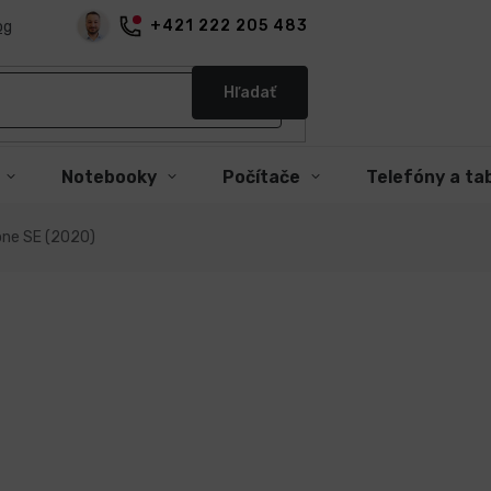
+421 222 205 483
og
Hľadať
Notebooky
Počítače
Telefóny a ta
one SE (2020)