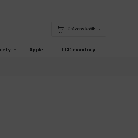
Prázdny košík
Nákupný
košík
blety
Apple
LCD monitory
Príslušen