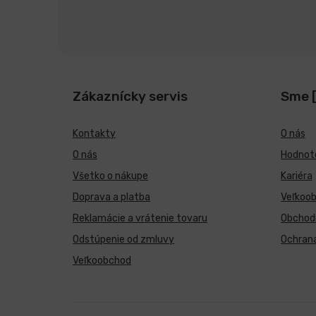
Zákaznícky servis
Sme 
Kontakty
O nás
O nás
Hodnote
Všetko o nákupe
Kariéra
Doprava a platba
Veľkoo
Reklamácie a vrátenie tovaru
Obchod
Odstúpenie od zmluvy
Ochran
Veľkoobchod