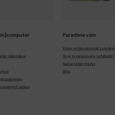
[in]computer
Poradíme vám
Výber notebooku krok za kroko
nie zákazníkov
Čo je to repasovaný notebook?
Najčastejšie otázky
bchod
Blog
né podmienky
a osobných údajov