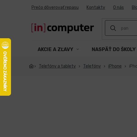
Prejsť
Prečo dôverovať repasu
Kontakty
O nás
Bl
na
obsah
AKCIE A ZĽAVY
NASPÄŤ DO ŠKOLY
Telefóny a tablety
Telefóny
iPhone
iPh