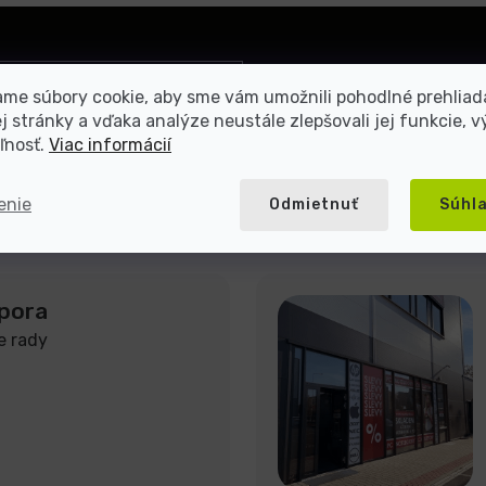
Prihlásiť
me súbory cookie, aby sme vám umožnili pohodlné prehliad
sa
 stránky a vďaka analýze neustále zlepšovali jej funkcie, v
mienkami ochrany osobných
ľnosť.
Viac informácií
enie
Odmietnuť
Súhl
pora
e rady