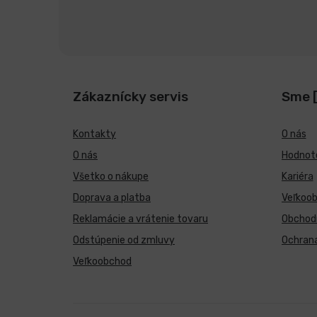
Zákaznícky servis
Sme 
Kontakty
O nás
O nás
Hodnote
Všetko o nákupe
Kariéra
Doprava a platba
Veľkoo
Reklamácie a vrátenie tovaru
Obchod
Odstúpenie od zmluvy
Ochran
Veľkoobchod