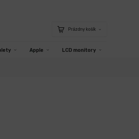
Prázdny košík
Nákupný
košík
blety
Apple
LCD monitory
Príslušen