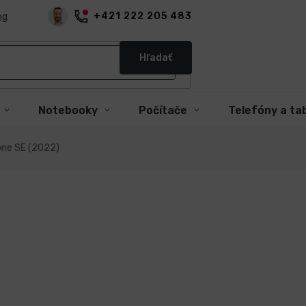
+421 222 205 483
og
Hľadať
Notebooky
Počítače
Telefóny a ta
one SE (2022)