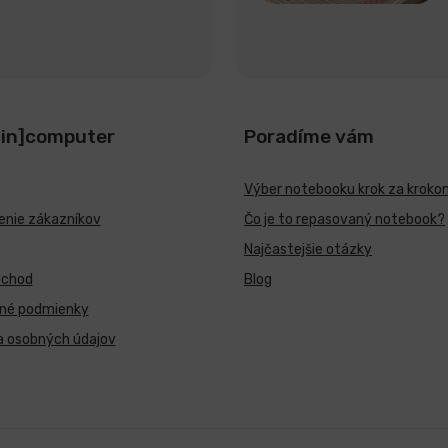
[in]computer
Poradíme vám
Výber notebooku krok za kroko
nie zákazníkov
Čo je to repasovaný notebook?
Najčastejšie otázky
bchod
Blog
né podmienky
a osobných údajov