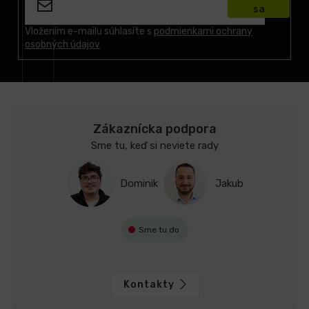
sa
ä
t
Vložením e-mailu súhlasíte s
podmienkami ochrany
osobných údajov
i
e
Zákaznícka podpora
Sme tu, keď si neviete rady
Dominik
Jakub
Sme tu do
Kontakty