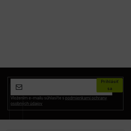
Z
á
Prihlásiť
p
sa
ä
t
Vložením e-mailu súhlasíte s
podmienkami ochrany
osobných údajov
i
e