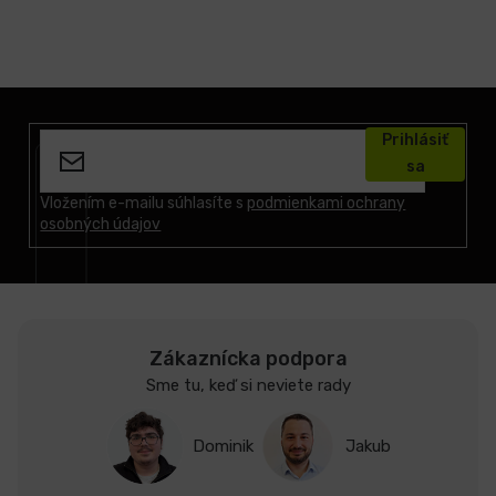
Z
á
Prihlásiť
p
sa
ä
t
Vložením e-mailu súhlasíte s
podmienkami ochrany
osobných údajov
i
e
Zákaznícka podpora
Sme tu, keď si neviete rady
Dominik
Jakub