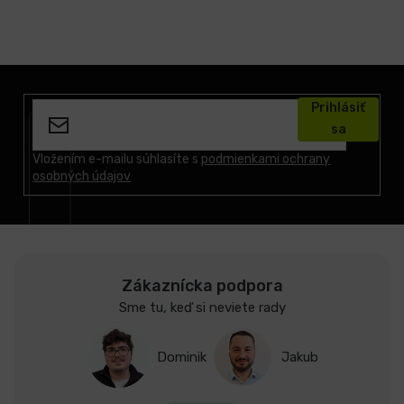
Z
á
Prihlásiť
p
sa
ä
t
Vložením e-mailu súhlasíte s
podmienkami ochrany
osobných údajov
i
e
Zákaznícka podpora
Sme tu, keď si neviete rady
Dominik
Jakub