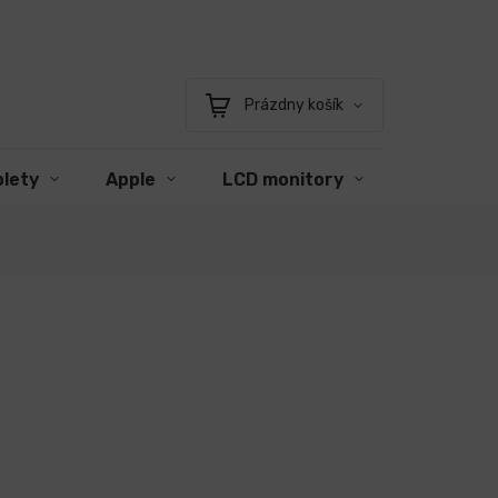
Prázdny košík
Nákupný
košík
blety
Apple
LCD monitory
Príslušen