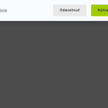
enie
Odmietnuť
Súhl