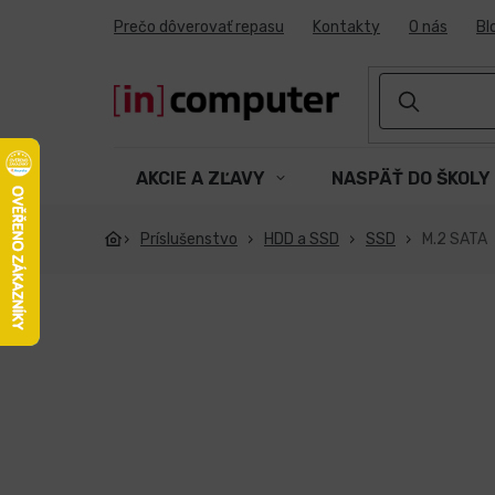
Prejsť
Prečo dôverovať repasu
Kontakty
O nás
Bl
na
obsah
AKCIE A ZĽAVY
NASPÄŤ DO ŠKOLY
Príslušenstvo
HDD a SSD
SSD
M.2 SATA