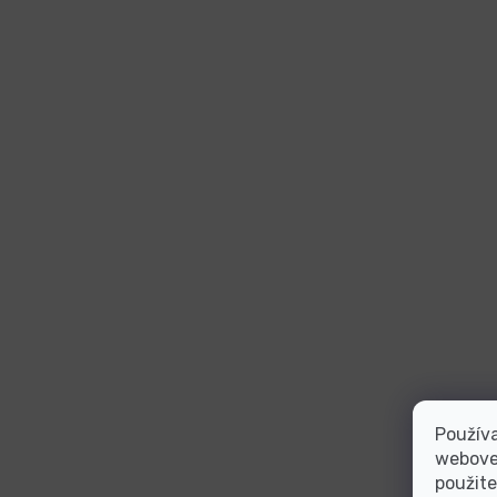
Používa
webovej
použite