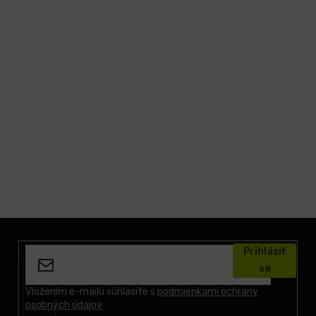
Z
á
Prihlásiť
p
sa
ä
t
Vložením e-mailu súhlasíte s
podmienkami ochrany
osobných údajov
i