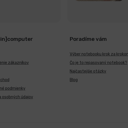
[in]computer
Poradíme vám
Výber notebooku krok za kroko
nie zákazníkov
Čo je to repasovaný notebook?
Najčastejšie otázky
bchod
Blog
né podmienky
a osobných údajov