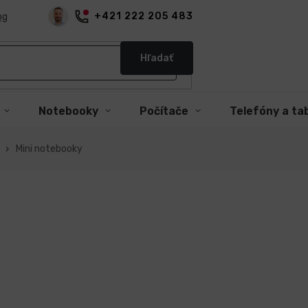
+421 222 205 483
og
Hľadať
Notebooky
Počítače
Telefóny a ta
Mini notebooky