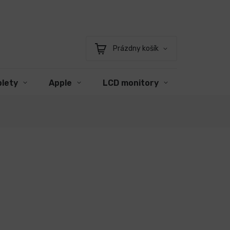
Prázdny košík
Nákupný
košík
blety
Apple
LCD monitory
Príslušen