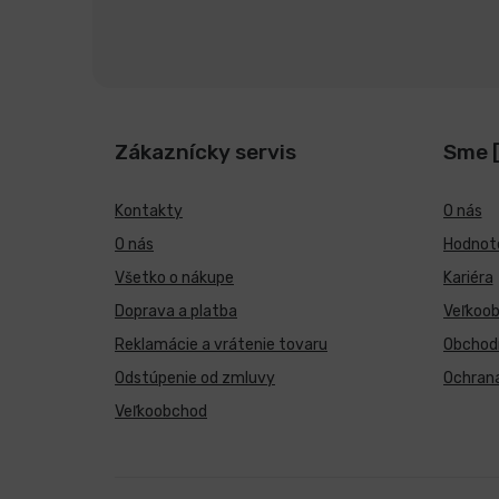
Zákaznícky servis
Sme 
Kontakty
O nás
O nás
Hodnote
Všetko o nákupe
Kariéra
Doprava a platba
Veľkoo
Reklamácie a vrátenie tovaru
Obchod
Odstúpenie od zmluvy
Ochran
Veľkoobchod