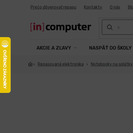
Prejsť
Prečo dôverovať repasu
Kontakty
O nás
Bl
na
obsah
AKCIE A ZĽAVY
NASPÄŤ DO ŠKOLY
Repasovaná elektronika
Notebooky na splátky