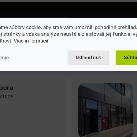
Prihlásiť
me súbory cookie, aby sme vám umožnili pohodlné prehliad
sa
 stránky a vďaka analýze neustále zlepšovali jej funkcie, v
mienkami ochrany osobných
ľnosť.
Viac informácií
enie
Odmietnuť
Súhl
pora
e rady