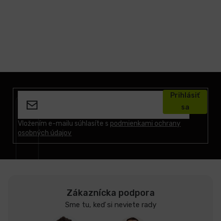
Z
á
Prihlásiť
p
sa
ä
t
Vložením e-mailu súhlasíte s
podmienkami ochrany
osobných údajov
i
e
Zákaznícka podpora
Sme tu, keď si neviete rady