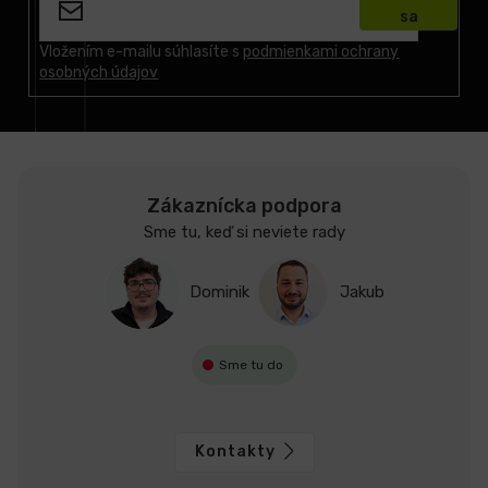
p
sa
ä
t
Vložením e-mailu súhlasíte s
podmienkami ochrany
osobných údajov
i
e
Zákaznícka podpora
Sme tu, keď si neviete rady
Dominik
Jakub
Sme tu do
Kontakty